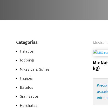
Categorías
Mostrand
Helados
Toppings
Mix Nat
kg)
Mixes para Gofres
Frappés
Precio
Batidos
usuari
Granizados
Inicia 
Horchatas