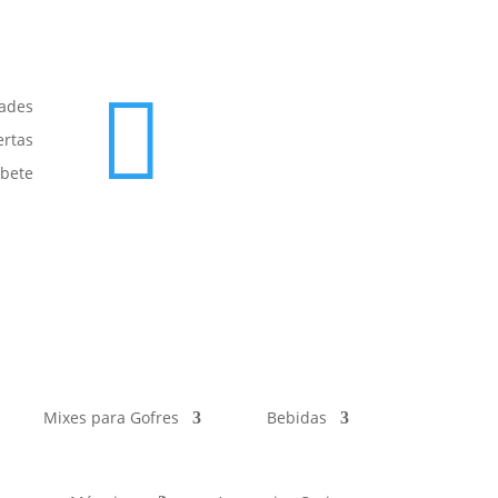

ades
ertas
íbete
Mixes para Gofres
Bebidas