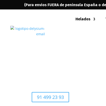
(
Para envios FUERA de peninsula España o d
Helados
91 499 23 93
91 499 23 93