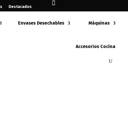

es
Destacados
tas
Suscríbete
Envases Desechables
Máquinas
Mixes para Gofres
Bebidas
Contáctanos
Accesorios Cocina
Máquinas
Accesorios Cocina