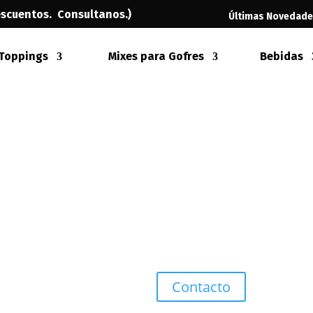
escuentos. Consultanos
.)
Últimas Novedad
Ofer
Toppings
Mixes para Gofres
Bebidas
Helados
Toppings
Te llamamos
WhatsApp
Envases Desechables
Contacto