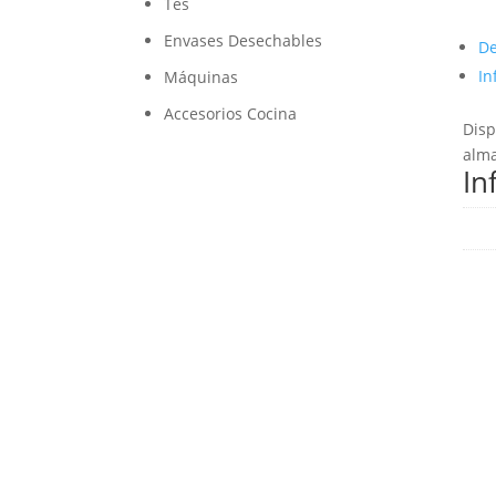
Tés
Envases Desechables
De
In
Máquinas
Accesorios Cocina
Disp
alma
In