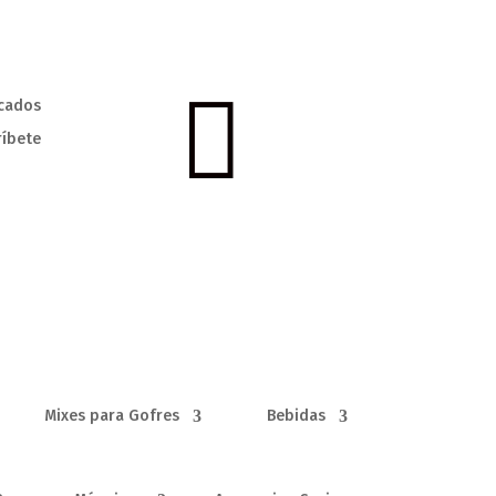

cados
ríbete
Mixes para Gofres
Bebidas